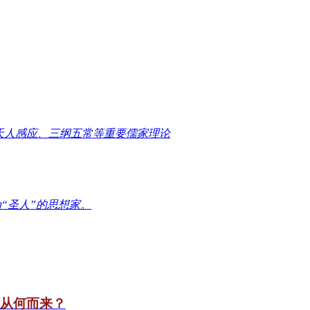
天人感应、三纲五常等重要儒家理论
“圣人”的思想家。
竟从何而来？