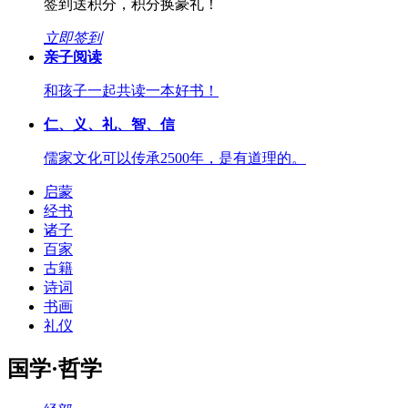
签到送积分，积分换豪礼！
立即签到
亲子阅读
和孩子一起共读一本好书！
仁、义、礼、智、信
儒家文化可以传承2500年，是有道理的。
启蒙
经书
诸子
百家
古籍
诗词
书画
礼仪
国学·哲学