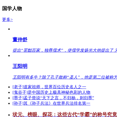
国学人物
更多>
董仲舒
提出“罢黜百家，独尊儒术”，使儒学发扬光大他提出了 
王阳明
王阳明有多牛？除了孔子敢称“圣人”，他是第二位被称为
[老子]道家祖师，世界百位历史名人之一
[鬼谷子]是中国历史上极具神秘色彩的人物
[墨子]孟子曾说“天下之言，不归杨，则归墨”
[孙子]其《孙子兵法》在世界兵法排名第一
状元、榜眼、探花：这些古代“学霸”的称号究