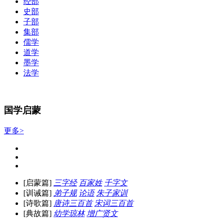
经部
史部
子部
集部
儒学
道学
墨学
法学
国学启蒙
更多>
[启蒙篇]
三字经
百家姓
千字文
[训诫篇]
弟子规
论语
朱子家训
[诗歌篇]
唐诗三百首
宋词三百首
[典故篇]
幼学琼林
增广贤文