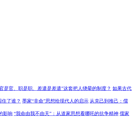
“官是官、职是职、差遣是差遣”这套把人绕晕的制度？
如果古代
困住了谁？
墨家“非命”思想给现代人的启示
从克己到推己：儒
的影响
“我命由我不由天”：从道家思想看哪吒的抗争精神
儒家