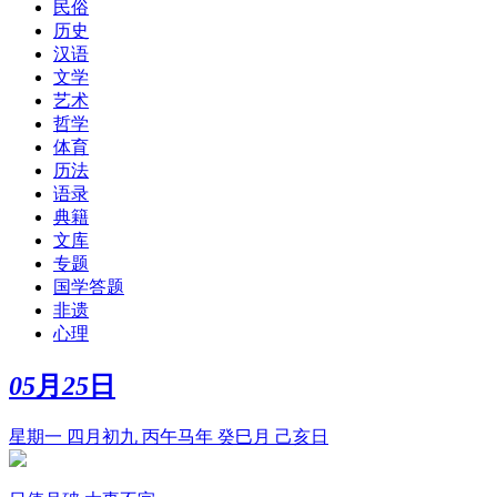
民俗
历史
汉语
文学
艺术
哲学
体育
历法
语录
典籍
文库
专题
国学答题
非遗
心理
05
月
25
日
星期一 四月初九 丙午马年 癸巳月 己亥日