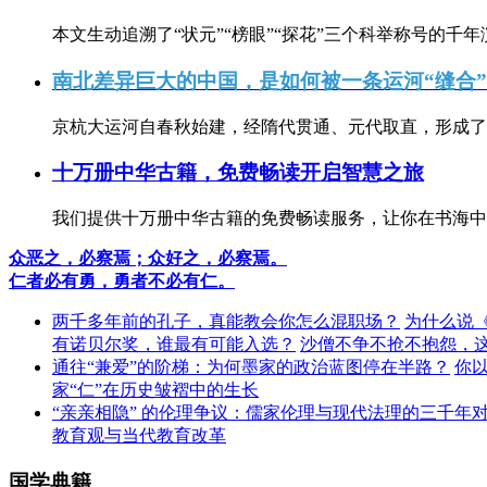
本文生动追溯了“状元”“榜眼”“探花”三个科举称号的千年
南北差异巨大的中国，是如何被一条运河“缝合
京杭大运河自春秋始建，经隋代贯通、元代取直，形成了连
十万册中华古籍，免费畅读开启智慧之旅
我们提供十万册中华古籍的免费畅读服务，让你在书海中
众恶之，必察焉；众好之，必察焉。
仁者必有勇，勇者不必有仁。
两千多年前的孔子，真能教会你怎么混职场？
为什么说
有诺贝尔奖，谁最有可能入选？
沙僧不争不抢不抱怨，
通往“兼爱”的阶梯：为何墨家的政治蓝图停在半路？
你
家“仁”在历史皱褶中的生长
“亲亲相隐” 的伦理争议：儒家伦理与现代法理的三千年
教育观与当代教育改革
国学典籍