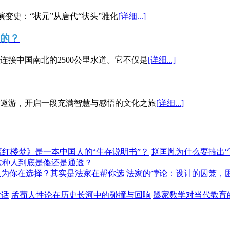
演变史：“状元”从唐代“状头”雅化
[详细...]
”的？
接中国南北的2500公里水道。它不仅是
[详细...]
遨游，开启一段充满智慧与感悟的文化之旅
[详细...]
《红楼梦》是一本中国人的“生存说明书”？
赵匡胤为什么要搞出
这种人到底是傻还是通透？
以为你在选择？其实是法家在帮你选
法家的悖论：设计的囚笼，
对话
孟荀人性论在历史长河中的碰撞与回响
墨家数学对当代教育