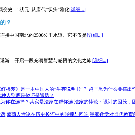
演变史：“状元”从唐代“状头”雅化
[详细...]
”的？
接中国南北的2500公里水道。它不仅是
[详细...]
遨游，开启一段充满智慧与感悟的文化之旅
[详细...]
《红楼梦》是一本中国人的“生存说明书”？
赵匡胤为什么要搞出
这种人到底是傻还是通透？
以为你在选择？其实是法家在帮你选
法家的悖论：设计的囚笼，
对话
孟荀人性论在历史长河中的碰撞与回响
墨家数学对当代教育