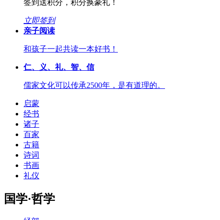
签到送积分，积分换豪礼！
立即签到
亲子阅读
和孩子一起共读一本好书！
仁、义、礼、智、信
儒家文化可以传承2500年，是有道理的。
启蒙
经书
诸子
百家
古籍
诗词
书画
礼仪
国学·哲学