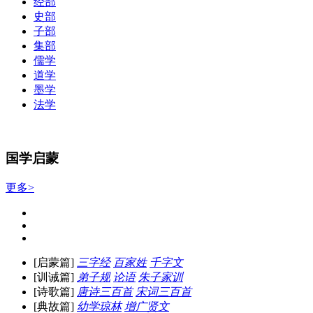
经部
史部
子部
集部
儒学
道学
墨学
法学
国学启蒙
更多>
[启蒙篇]
三字经
百家姓
千字文
[训诫篇]
弟子规
论语
朱子家训
[诗歌篇]
唐诗三百首
宋词三百首
[典故篇]
幼学琼林
增广贤文