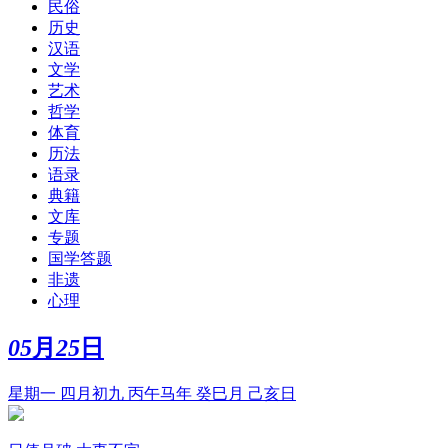
民俗
历史
汉语
文学
艺术
哲学
体育
历法
语录
典籍
文库
专题
国学答题
非遗
心理
05
月
25
日
星期一 四月初九 丙午马年 癸巳月 己亥日