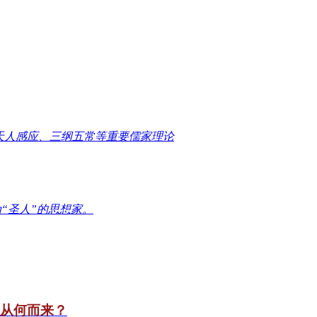
天人感应、三纲五常等重要儒家理论
“圣人”的思想家。
竟从何而来？