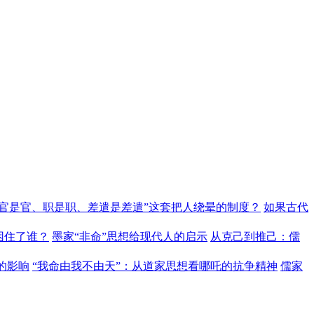
“官是官、职是职、差遣是差遣”这套把人绕晕的制度？
如果古代
困住了谁？
墨家“非命”思想给现代人的启示
从克己到推己：儒
的影响
“我命由我不由天”：从道家思想看哪吒的抗争精神
儒家