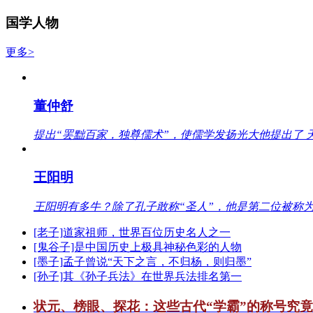
国学人物
更多>
董仲舒
提出“罢黜百家，独尊儒术”，使儒学发扬光大他提出了 
王阳明
王阳明有多牛？除了孔子敢称“圣人”，他是第二位被称为
[老子]道家祖师，世界百位历史名人之一
[鬼谷子]是中国历史上极具神秘色彩的人物
[墨子]孟子曾说“天下之言，不归杨，则归墨”
[孙子]其《孙子兵法》在世界兵法排名第一
状元、榜眼、探花：这些古代“学霸”的称号究