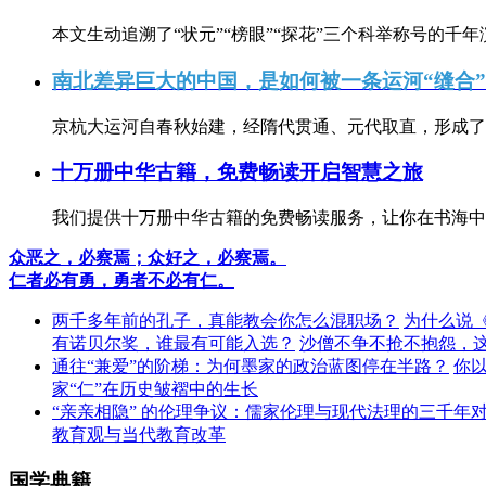
本文生动追溯了“状元”“榜眼”“探花”三个科举称号的千年
南北差异巨大的中国，是如何被一条运河“缝合
京杭大运河自春秋始建，经隋代贯通、元代取直，形成了连
十万册中华古籍，免费畅读开启智慧之旅
我们提供十万册中华古籍的免费畅读服务，让你在书海中
众恶之，必察焉；众好之，必察焉。
仁者必有勇，勇者不必有仁。
两千多年前的孔子，真能教会你怎么混职场？
为什么说
有诺贝尔奖，谁最有可能入选？
沙僧不争不抢不抱怨，
通往“兼爱”的阶梯：为何墨家的政治蓝图停在半路？
你
家“仁”在历史皱褶中的生长
“亲亲相隐” 的伦理争议：儒家伦理与现代法理的三千年
教育观与当代教育改革
国学典籍